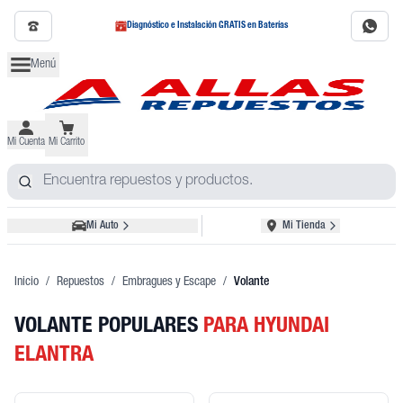
Diagnóstico e Instalación GRATIS en Baterías
Menú
Mi Cuenta
Mi Carrito
Mi Auto
Mi Tienda
Inicio
/
Repuestos
/
Embragues y Escape
/
Volante
VOLANTE POPULARES
PARA HYUNDAI
ELANTRA