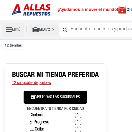
¡Ayudamos a mover el mundo!
Di
Menú
Mi Auto
12 tiendas
BUSCAR MI TIENDA PREFERIDA
12 sucursales disponibles
VER TODAS LAS SUCURSALES
ENCUENTRA TU TIENDA POR CIUDAD
Choloma
( 1 )
El Progreso
( 1 )
La Ceiba
( 1 )