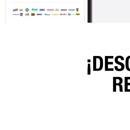
¡DES
R