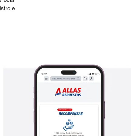
 local
istro e