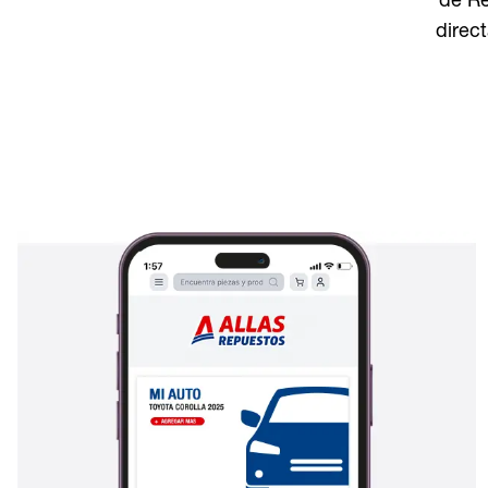
de Re
direct