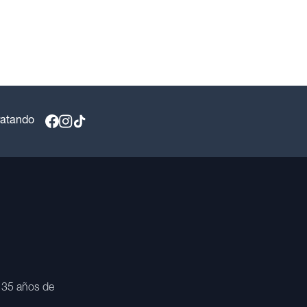
ratando
 35 años de