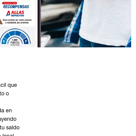
cil que
to o
da en
luyendo
tu saldo