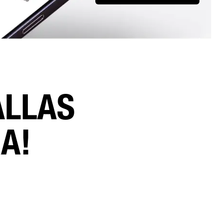
ALLAS
A!