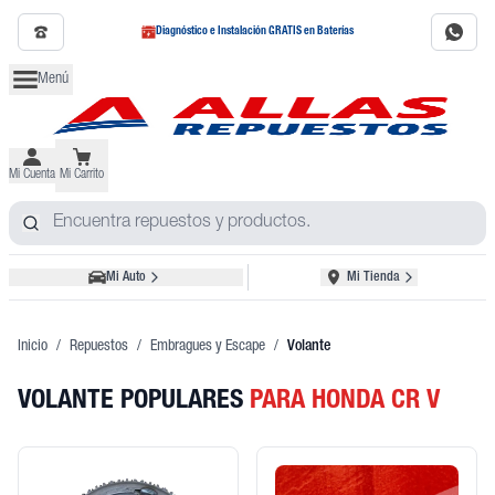
Diagnóstico e Instalación GRATIS en Baterías
Menú
Mi Cuenta
Mi Carrito
Mi Auto
Mi Tienda
Inicio
/
Repuestos
/
Embragues y Escape
/
Volante
VOLANTE POPULARES
PARA HONDA CR V