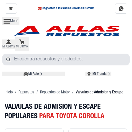
Diagnóstico e Instalación GRATIS en Baterías
Menú
Mi Cuenta
Mi Carrito
Mi Auto
Mi Tienda
Inicio
/
Repuestos
/
Repuestos de Motor
/
Valvulas de Admision y Escape
VALVULAS DE ADMISION Y ESCAPE
POPULARES
PARA TOYOTA COROLLA