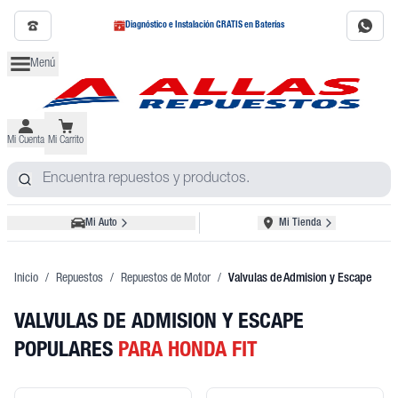
Diagnóstico e Instalación GRATIS en Baterías
Menú
Mi Cuenta
Mi Carrito
Mi Auto
Mi Tienda
Inicio
/
Repuestos
/
Repuestos de Motor
/
Valvulas de Admision y Escape
VALVULAS DE ADMISION Y ESCAPE
POPULARES
PARA HONDA FIT