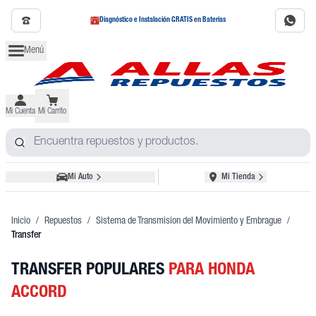
Diagnóstico e Instalación GRATIS en Baterías
Menú
Mi Cuenta
Mi Carrito
Mi Auto
Mi Tienda
Inicio
/
Repuestos
/
Sistema de Transmision del Movimiento y Embrague
/
Transfer
TRANSFER POPULARES
PARA HONDA
ACCORD