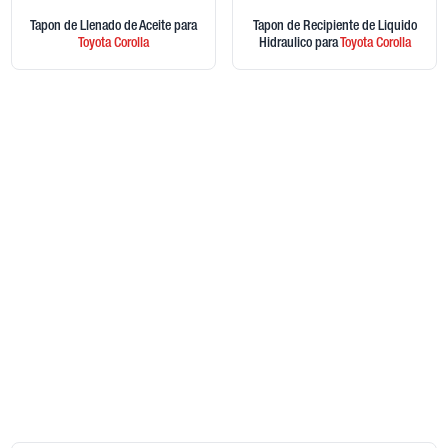
Tapon de Llenado de Aceite
para
Tapon de Recipiente de Liquido
Toyota
Corolla
Hidraulico
para
Toyota
Corolla