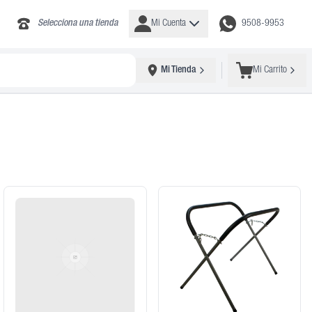
Selecciona una tienda
Mi Cuenta
9508-9953
Mi Tienda
Mi Carrito