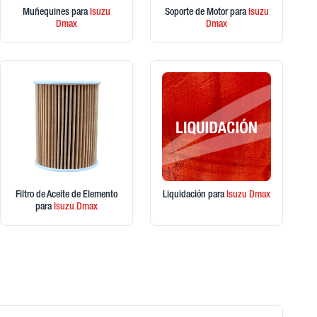
Muñequines
para
Isuzu
Soporte de Motor
para
Isuzu
Dmax
Dmax
Filtro de Aceite de Elemento
Liquidación
para
Isuzu
Dmax
para
Isuzu
Dmax