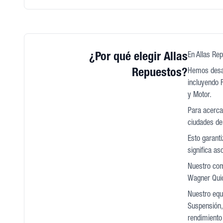
¿Por qué elegir Allas
En Allas Rep
Repuestos?
Hemos desar
incluyendo F
y Motor.
Para acercar
ciudades de
Esto garant
significa a
Nuestro com
Wagner Quic
Nuestro equi
Suspensión, 
rendimiento 