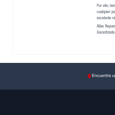
Por ello, he
cualquier pu
excelente r
Allas Repues
Garantizada 
Encuentra u