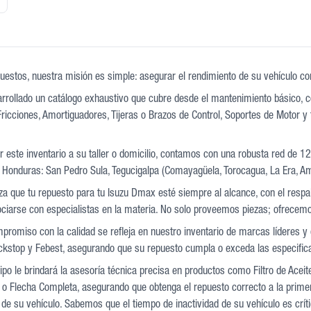
uestos, nuestra misión es simple: asegurar el rendimiento de su vehículo con 
rollado un catálogo exhaustivo que cubre desde el mantenimiento básico, co
ricciones, Amortiguadores, Tijeras o Brazos de Control, Soportes de Motor y 
 este inventario a su taller o domicilio, contamos con una robusta red de 1
 Honduras: San Pedro Sula, Tegucigalpa (Comayagüela, Torocagua, La Era, Am
iza que tu repuesto para tu Isuzu Dmax esté siempre al alcance, con el resp
sociarse con especialistas en la materia. No solo proveemos piezas; ofrecem
promiso con la calidad se refleja en nuestro inventario de marcas líderes
kstop y Febest, asegurando que su repuesto cumpla o exceda las especifica
po le brindará la asesoría técnica precisa en productos como Filtro de Aceit
o Flecha Completa, asegurando que obtenga el repuesto correcto a la primera
de su vehículo. Sabemos que el tiempo de inactividad de su vehículo es críti