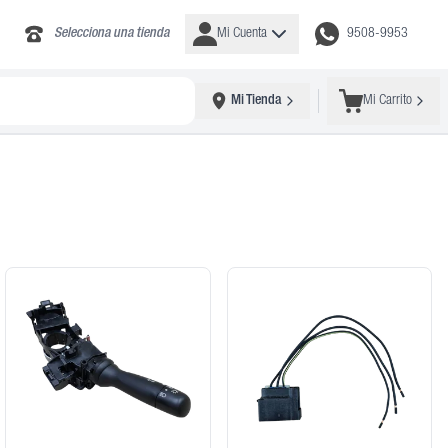
Selecciona una tienda
Mi Cuenta
9508-9953
Mi Tienda
Mi Carrito