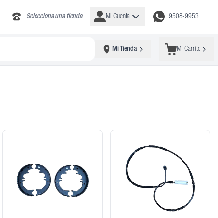
Selecciona una tienda
Mi Cuenta
9508-9953
Mi Tienda
Mi Carrito