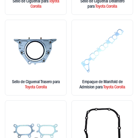
Sello de Ciguenal
para
Toyota
Sello de Ciguenal Delantero
Corolla
para
Toyota
Corolla
Sello de Ciguenal Trasero
para
Empaque de Manifold de
Toyota
Corolla
Admision
para
Toyota
Corolla