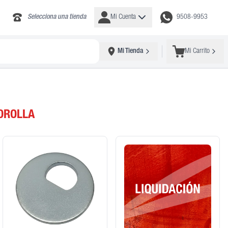
Selecciona una tienda
Mi Cuenta
9508-9953
Mi Tienda
Mi Carrito
OROLLA