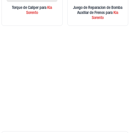
Torque de Caliper
para
Kia
Juego de Reparacion de Bomba
Sorento
Auxiliar de Frenos
para
Kia
Sorento