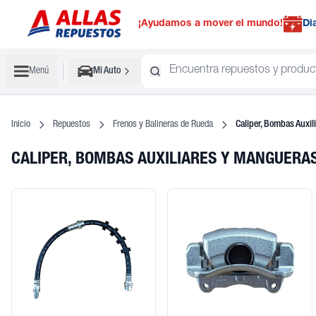
¡Ayudamos a mover el mundo!
Di
Menú
Mi Auto
Inicio
Repuestos
Frenos y Balineras de Rueda
Caliper, Bombas Auxil
CALIPER, BOMBAS AUXILIARES Y MANGUERA