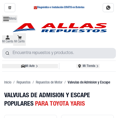
Diagnóstico e Instalación GRATIS en Baterías
Menú
Mi Cuenta
Mi Carrito
Mi Auto
Mi Tienda
Inicio
/
Repuestos
/
Repuestos de Motor
/
Valvulas de Admision y Escape
VALVULAS DE ADMISION Y ESCAPE
POPULARES
PARA TOYOTA YARIS