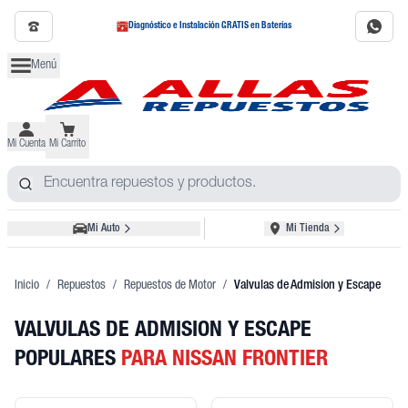
Diagnóstico e Instalación GRATIS en Baterías
Menú
Mi Cuenta
Mi Carrito
Mi Auto
Mi Tienda
Inicio
/
Repuestos
/
Repuestos de Motor
/
Valvulas de Admision y Escape
VALVULAS DE ADMISION Y ESCAPE
POPULARES
PARA NISSAN FRONTIER