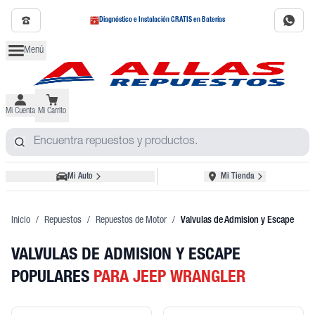
Diagnóstico e Instalación GRATIS en Baterías
Menú
Mi Cuenta
Mi Carrito
Mi Auto
Mi Tienda
Inicio
/
Repuestos
/
Repuestos de Motor
/
Valvulas de Admision y Escape
VALVULAS DE ADMISION Y ESCAPE
POPULARES
PARA JEEP WRANGLER