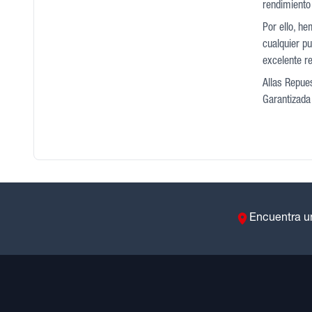
rendimiento 
Por ello, he
cualquier pu
excelente r
Allas Repues
Garantizada 
Encuentra u