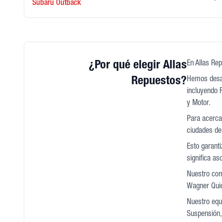
Subaru
Outback
¿Por qué elegir Allas
En Allas Rep
Repuestos?
Hemos desar
incluyendo F
y Motor.
Para acercar
ciudades de
Esto garant
significa a
Nuestro com
Wagner Quic
Nuestro equi
Suspensión, 