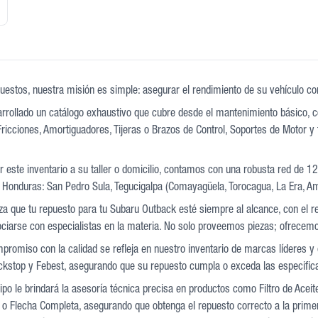
uestos, nuestra misión es simple: asegurar el rendimiento de su vehículo con 
rollado un catálogo exhaustivo que cubre desde el mantenimiento básico, co
ricciones, Amortiguadores, Tijeras o Brazos de Control, Soportes de Motor y 
 este inventario a su taller o domicilio, contamos con una robusta red de 1
 Honduras: San Pedro Sula, Tegucigalpa (Comayagüela, Torocagua, La Era, Am
iza que tu repuesto para tu Subaru Outback esté siempre al alcance, con el 
sociarse con especialistas en la materia. No solo proveemos piezas; ofrecem
promiso con la calidad se refleja en nuestro inventario de marcas líderes
kstop y Febest, asegurando que su repuesto cumpla o exceda las especifica
po le brindará la asesoría técnica precisa en productos como Filtro de Aceit
o Flecha Completa, asegurando que obtenga el repuesto correcto a la primera