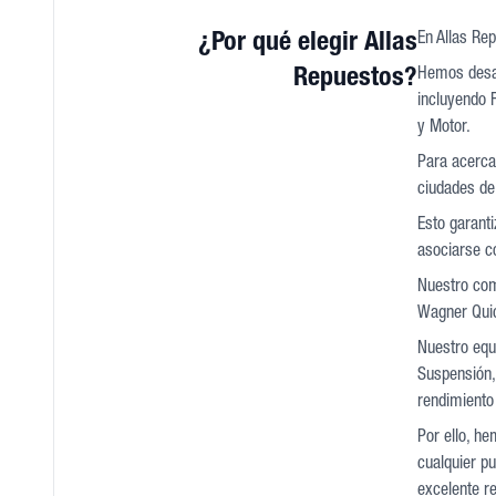
¿Por qué elegir Allas
En Allas Rep
Repuestos?
Hemos desar
incluyendo F
y Motor.
Para acercar
ciudades de
Esto garanti
asociarse c
Nuestro com
Wagner Quic
Nuestro equi
Suspensión, 
rendimiento 
Por ello, he
cualquier pu
excelente r