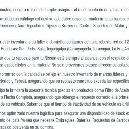
uestos, nuestra misión es simple: asegurar el rendimiento de su vehículo con 
rollado un catálogo exhaustivo que cubre desde el mantenimiento básico, co
ricciones, Amortiguadores, Tijeras o Brazos de Control, Soportes de Motor y 
 este inventario a su taller o domicilio, contamos con una robusta red de 1
 Honduras: San Pedro Sula, Tegucigalpa (Comayagüela, Torocagua, La Era, Am
za que tu repuesto para tu Nissan esté siempre al alcance, con el respaldo 
on especialistas en la materia. No solo proveemos piezas; ofrecemos soluci
promiso con la calidad se refleja en nuestro inventario de marcas líderes
kstop y Febest, asegurando que su repuesto cumpla o exceda las especifica
po le brindará la asesoría técnica precisa en productos como Filtro de Aceit
o Flecha Completa, asegurando que obtenga el repuesto correcto a la primera
de su vehículo. Sabemos que el tiempo de inactividad de su vehículo es críti
mos optimizado nuestra logística para asegurar una disponibilidad de stock 
nto del país. Ya sea que necesite Embragues, Baterías, Repuestos de Carrocer
espaldo postventa en su compra.