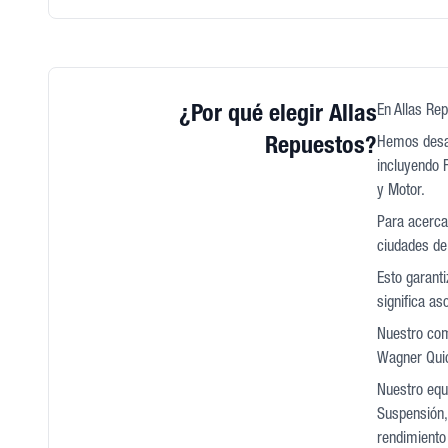
¿Por qué elegir Allas
En Allas Rep
Repuestos?
Hemos desar
incluyendo F
y Motor.
Para acercar
ciudades de
Esto garant
significa a
Nuestro com
Wagner Quic
Nuestro equi
Suspensión, 
rendimiento 