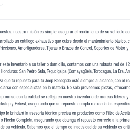
uestos, nuestra misión es simple: asegurar el rendimiento de su vehículo con 
rollado un catálogo exhaustivo que cubre desde el mantenimiento básico, co
ricciones, Amortiguadores, Tijeras o Brazos de Control, Soportes de Motor y 
 este inventario a su taller o domicilio, contamos con una robusta red de 1
 Honduras: San Pedro Sula, Tegucigalpa (Comayagüela, Torocagua, La Era, Am
iza que tu repuesto para tu Jeep Renegade esté siempre al alcance, con el r
sociarse con especialistas en la materia. No solo proveemos piezas; ofrecem
promiso con la calidad se refleja en nuestro inventario de marcas líderes
kstop y Febest, asegurando que su repuesto cumpla o exceda las especifica
po le brindará la asesoría técnica precisa en productos como Filtro de Aceit
o Flecha Completa, asegurando que obtenga el repuesto correcto a la primera
de su vehículo. Sabemos que el tiempo de inactividad de su vehículo es críti