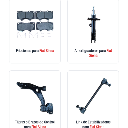
Fricciones
para
Fiat
Siena
Amortiguadores
para
Fiat
Siena
Tijeras o Brazos de Control
Link de Estabilizadoras
para
Fiat
Siena
para
Fiat
Siena