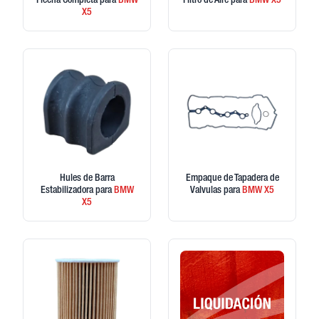
Flecha Completa
para
BMW
Filtro de Aire
para
BMW
X5
X5
Hules de Barra
Empaque de Tapadera de
Estabilizadora
para
BMW
Valvulas
para
BMW
X5
X5