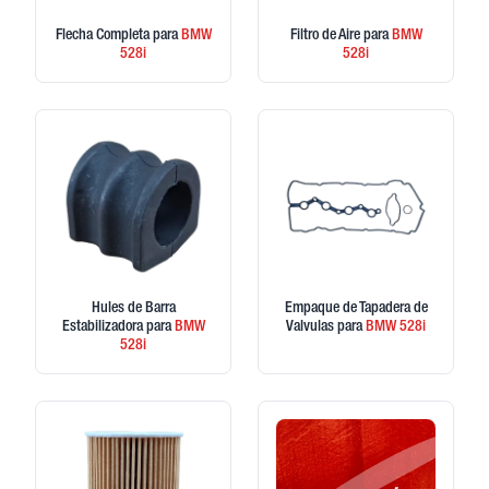
Flecha Completa
para
BMW
Filtro de Aire
para
BMW
528i
528i
Hules de Barra
Empaque de Tapadera de
Estabilizadora
para
BMW
Valvulas
para
BMW
528i
528i