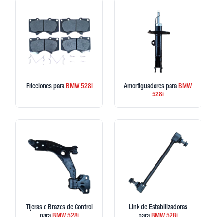
Fricciones
para
BMW
528i
Amortiguadores
para
BMW
528i
Tijeras o Brazos de Control
Link de Estabilizadoras
para
BMW
528i
para
BMW
528i