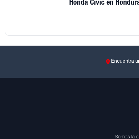
Honda Civic en Hondur
Encuentra u
Somos la e