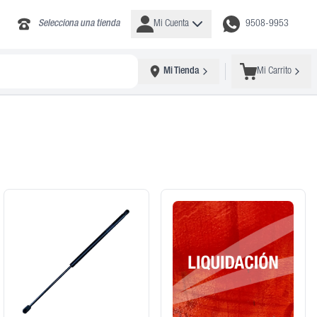
Selecciona una tienda
Mi Cuenta
9508-9953
Mi Tienda
Mi Carrito