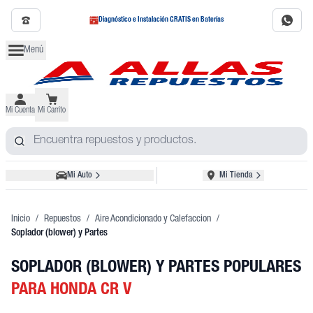
Diagnóstico e Instalación GRATIS en Baterías
Menú
Mi Cuenta
Mi Carrito
Mi Auto
Mi Tienda
Inicio
/
Repuestos
/
Aire Acondicionado y Calefaccion
/
Soplador (blower) y Partes
SOPLADOR (BLOWER) Y PARTES POPULARES
PARA HONDA CR V