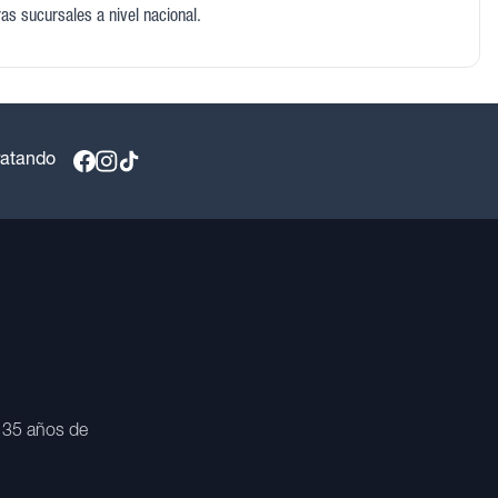
ras sucursales a nivel nacional.
ratando
 35 años de