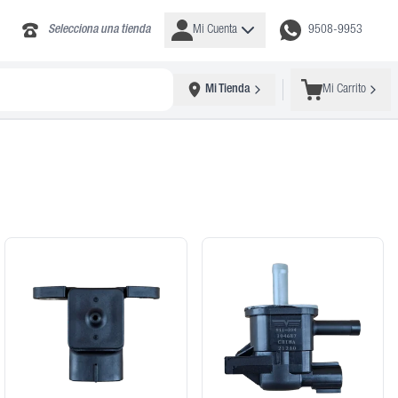
Selecciona una tienda
Mi Cuenta
9508-9953
Mi Tienda
Mi Carrito