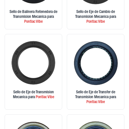
Sello de Balinera Retenedora de
Sello de Eje de Cambio de
Transmision Mecanica
para
Transmision Mecanica
para
Pontiac
Vibe
Pontiac
Vibe
Sello de Eje de Transmision
Sello de Eje de Transfer de
Mecanica
para
Pontiac
Vibe
Transmision Mecanica
para
Pontiac
Vibe