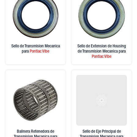
Sello de Transmision Mecanica
Sello de Extension de Housing
para
Pontiac
Vibe
de Transmision Mecanica
para
Pontiac
Vibe
Balinera Retenedora de
Sello de Eje Principal de