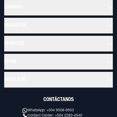
COMPRAR
PRODUCTOS
SERVICIOS
AYUDA
ACERCA DE
CONTÁCTANOS
WhatsApp: +504 9508-9953
Contact Center: +504 2283-4540