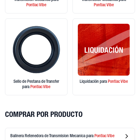
Transmision Mecanica
para
Transmision Mecanica
para
Pontiac
Vibe
Pontiac
Vibe
Sello de Pestana de Transfer
Liquidación
para
Pontiac
Vibe
para
Pontiac
Vibe
COMPRAR POR PRODUCTO
Balinera Retenedora de Transmision Mecanica
para
Pontiac
Vibe