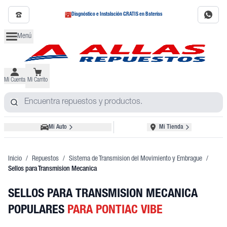
Diagnóstico e Instalación GRATIS en Baterías
Menú
Mi Cuenta
Mi Carrito
Mi Auto
Mi Tienda
Inicio
/
Repuestos
/
Sistema de Transmision del Movimiento y Embrague
/
Sellos para Transmision Mecanica
SELLOS PARA TRANSMISION MECANICA
POPULARES
PARA PONTIAC VIBE