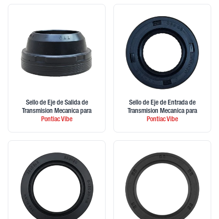
Sello de Eje de Salida de
Sello de Eje de Entrada de
Transmision Mecanica
para
Transmision Mecanica
para
Pontiac
Vibe
Pontiac
Vibe