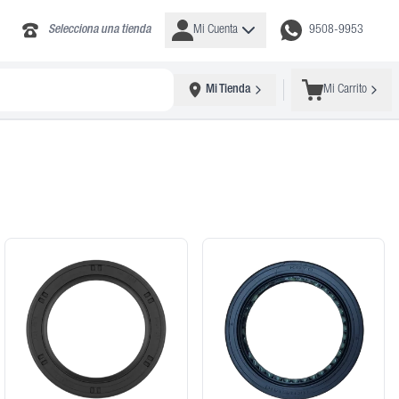
Selecciona una tienda
Mi Cuenta
9508-9953
Mi Tienda
Mi Carrito