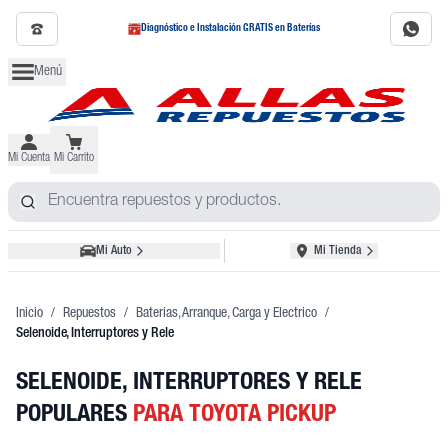
Diagnóstico e Instalación GRATIS en Baterías
Menú
Mi Cuenta
Mi Carrito
Mi Auto
Mi Tienda
Inicio
/
Repuestos
/
Baterias, Arranque, Carga y Electrico
/
Selenoide, Interruptores y Rele
SELENOIDE, INTERRUPTORES Y RELE
POPULARES
PARA TOYOTA PICKUP