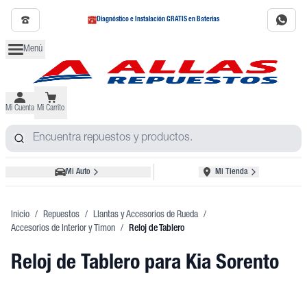
Diagnóstico e Instalación GRATIS en Baterías
Menú
Mi Cuenta
Mi Carrito
Mi Auto
Mi Tienda
Inicio
/
Repuestos
/
Llantas y Accesorios de Rueda
/
Accesorios de Interior y Timon
/
Reloj de Tablero
Reloj de Tablero
para Kia Sorento