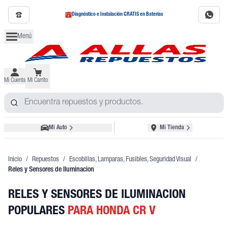
Diagnóstico e Instalación GRATIS en Baterías
Menú
Mi Cuenta
Mi Carrito
Mi Auto
Mi Tienda
Inicio
/
Repuestos
/
Escobillas, Lamparas, Fusibles, Seguridad Visual
/
Reles y Sensores de Iluminacion
RELES Y SENSORES DE ILUMINACION
POPULARES
PARA HONDA CR V