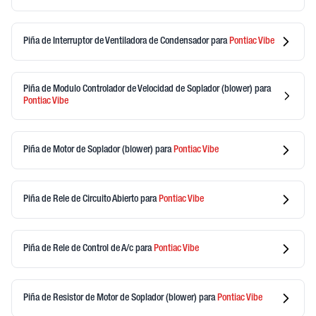
Piña de Interruptor de Ventiladora de Condensador
para
Pontiac
Vibe
Piña de Modulo Controlador de Velocidad de Soplador (blower)
para
Pontiac
Vibe
Piña de Motor de Soplador (blower)
para
Pontiac
Vibe
Piña de Rele de Circuito Abierto
para
Pontiac
Vibe
Piña de Rele de Control de A/c
para
Pontiac
Vibe
Piña de Resistor de Motor de Soplador (blower)
para
Pontiac
Vibe