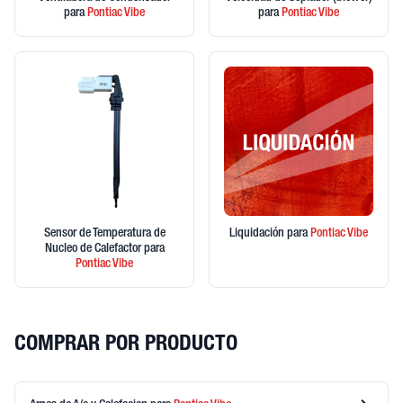
para
Pontiac
Vibe
para
Pontiac
Vibe
Sensor de Temperatura de
Liquidación
para
Pontiac
Vibe
Nucleo de Calefactor
para
Pontiac
Vibe
COMPRAR POR PRODUCTO