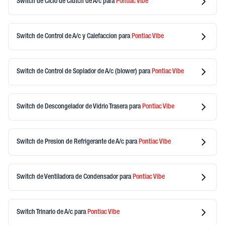
Switch de Ciclo de Clutch de A/c
para
Pontiac
Vibe
Switch de Control de A/c y Calefaccion
para
Pontiac
Vibe
Switch de Control de Soplador de A/c (blower)
para
Pontiac
Vibe
Switch de Descongelador de Vidrio Trasera
para
Pontiac
Vibe
Switch de Presion de Refrigerante de A/c
para
Pontiac
Vibe
Switch de Ventiladora de Condensador
para
Pontiac
Vibe
Switch Trinario de A/c
para
Pontiac
Vibe