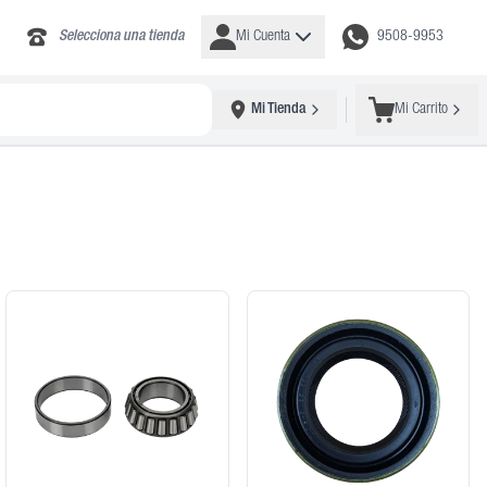
Selecciona una tienda
Mi Cuenta
9508-9953
Mi Tienda
Mi Carrito