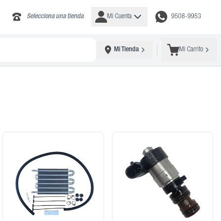
Selecciona una tienda
Mi Cuenta
9508-9953
Mi Tienda
Mi Carrito