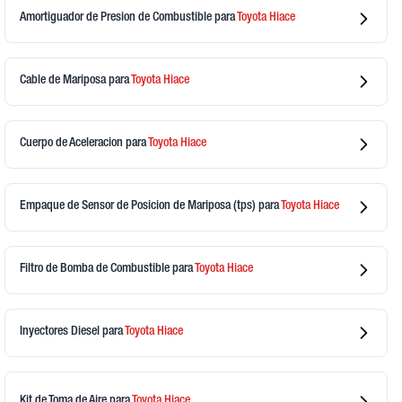
Amortiguador de Presion de Combustible
para
Toyota
Hiace
Cable de Mariposa
para
Toyota
Hiace
Cuerpo de Aceleracion
para
Toyota
Hiace
Empaque de Sensor de Posicion de Mariposa (tps)
para
Toyota
Hiace
Filtro de Bomba de Combustible
para
Toyota
Hiace
Inyectores Diesel
para
Toyota
Hiace
Kit de Toma de Aire
para
Toyota
Hiace