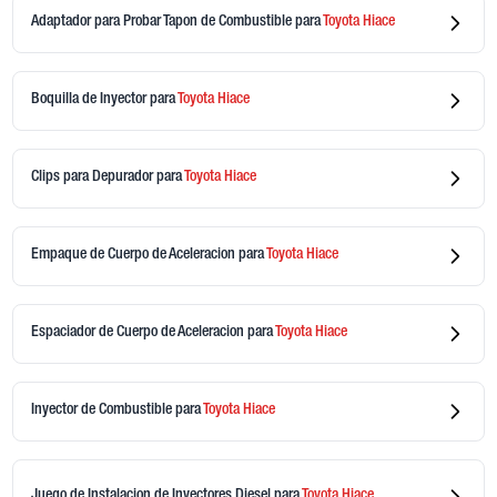
Adaptador para Probar Tapon de Combustible
para
Toyota
Hiace
Boquilla de Inyector
para
Toyota
Hiace
Clips para Depurador
para
Toyota
Hiace
Empaque de Cuerpo de Aceleracion
para
Toyota
Hiace
Espaciador de Cuerpo de Aceleracion
para
Toyota
Hiace
Inyector de Combustible
para
Toyota
Hiace
Juego de Instalacion de Inyectores Diesel
para
Toyota
Hiace