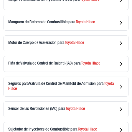
Manguera de Retorno de Combusitible
para
Toyota
Hiace
Motor de Cuerpo de Aceleracion
para
Toyota
Hiace
Piña de Valvula de Control de Ralenti (IAC)
para
Toyota
Hiace
Seguros para Valvula de Control de Manifold de Admision
para
Toyota
Hiace
Sensor de las Revoliciones (IAC)
para
Toyota
Hiace
Sujetador de Inyectores de Combustible
para
Toyota
Hiace