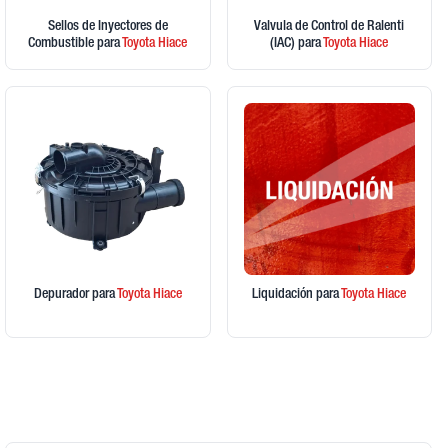
Sellos de Inyectores de
Valvula de Control de Ralenti
Combustible
para
Toyota
Hiace
(IAC)
para
Toyota
Hiace
Depurador
para
Toyota
Hiace
Liquidación
para
Toyota
Hiace