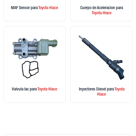
MAF Sensor
para
Toyota
Hiace
Cuerpo de Aceleracion
para
Toyota
Hiace
Valvula Iac
para
Toyota
Hiace
Inyectores Diesel
para
Toyota
Hiace