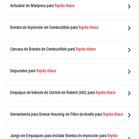
Actuador de Mariposa
para
Toyota
Hiace
Bomba de Inyeccion de Combustible
para
Toyota
Hiace
Carcasa de Bomba de Combustible
para
Toyota
Hiace
Depurador
para
Toyota
Hiace
Empaque de Valvula de Control de Ralenti (IAC)
para
Toyota
Hiace
Herramienta para Drenar Housing de Filtro de Aceite
para
Toyota
Hiace
Juego de Empaques para Instalar Bomba de Inyeccion
para
Toyota