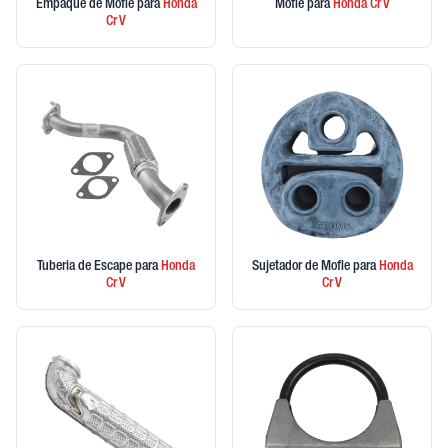
Empaque de Mofle
para
Honda
Mofle
para
Honda
Cr V
Cr V
Tuberia de Escape
para
Honda
Sujetador de Mofle
para
Honda
Cr V
Cr V