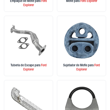
Empaque de Mofle
para
Ford
Mofle
para
Ford
Explorer
Explorer
Tuberia de Escape
para
Ford
Sujetador de Mofle
para
Ford
Explorer
Explorer