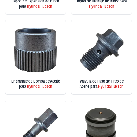
Tapon de Expansion de Block
Tapon de Drenaje de Block
para
para
Hyundai
Tucson
Hyundai
Tucson
Engranaje de Bomba de Aceite
Valvula de Paso de Filtro de
para
Hyundai
Tucson
Aceite
para
Hyundai
Tucson