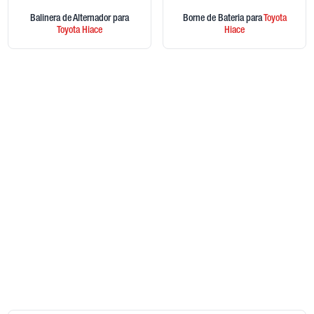
Balinera de Alternador
para
Borne de Bateria
para
Toyota
Toyota
Hiace
Hiace