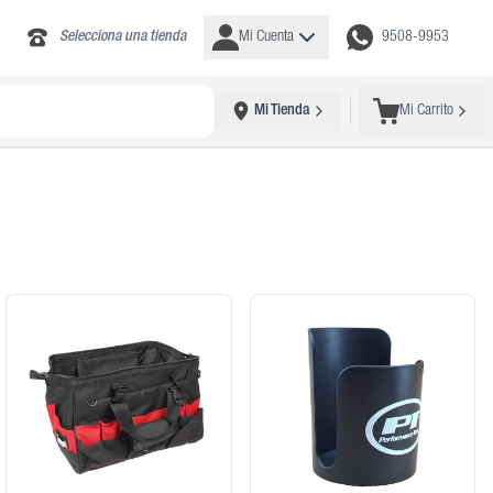
Selecciona una tienda
Mi Cuenta
9508-9953
Mi Tienda
Mi Carrito