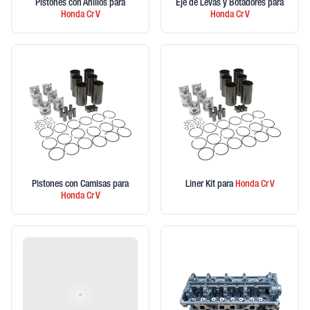
Pistones con Anillos
para
Eje de Levas y Botadores
para
Honda
Cr V
Honda
Cr V
Pistones con Camisas
para
Liner Kit
para
Honda
Cr V
Honda
Cr V