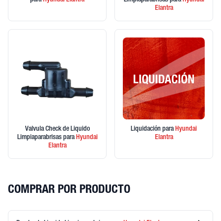
para
Hyundai
Elantra
Limpiaparabrisas
para
Hyundai
Elantra
Valvula Check de Liquido
Liquidación
para
Hyundai
Limpiaparabrisas
para
Hyundai
Elantra
Elantra
COMPRAR POR PRODUCTO