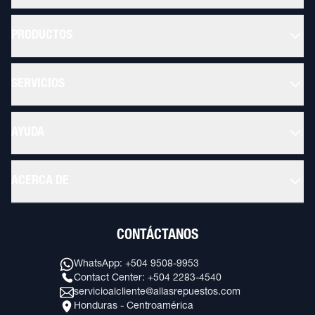
PRODUCTOS
SERVICIOS
AYUDA
ACERCA DE
CONTÁCTANOS
WhatsApp: +504 9508-9953
Contact Center: +504 2283-4540
servicioalcliente@allasrepuestos.com
Honduras - Centroamérica