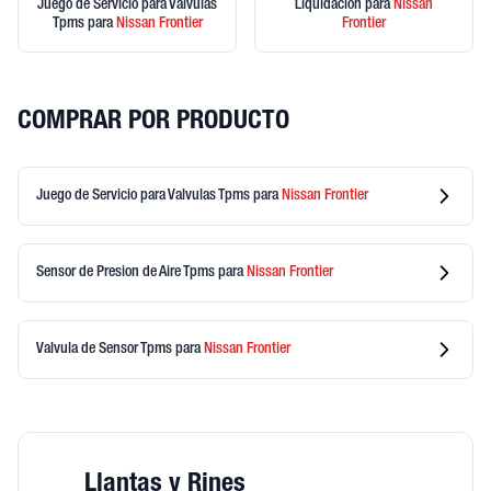
Juego de Servicio para Valvulas
Liquidación
para
Nissan
Tpms
para
Nissan
Frontier
Frontier
COMPRAR POR PRODUCTO
Juego de Servicio para Valvulas Tpms
para
Nissan
Frontier
Sensor de Presion de Aire Tpms
para
Nissan
Frontier
Valvula de Sensor Tpms
para
Nissan
Frontier
Llantas y Rines