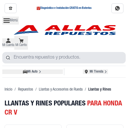
Diagnóstico e Instalación GRATIS en Baterías
Menú
Mi Cuenta
Mi Carrito
Mi Auto
Mi Tienda
Inicio
/
Repuestos
/
Llantas y Accesorios de Rueda
/
Llantas y Rines
LLANTAS Y RINES POPULARES
PARA HONDA
CR V