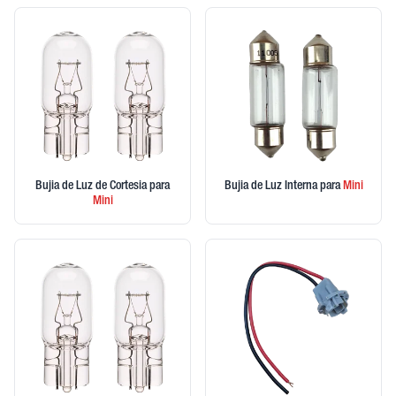
Bujia de Luz de Cortesia
para
Bujia de Luz Interna
para
Mini
Mini