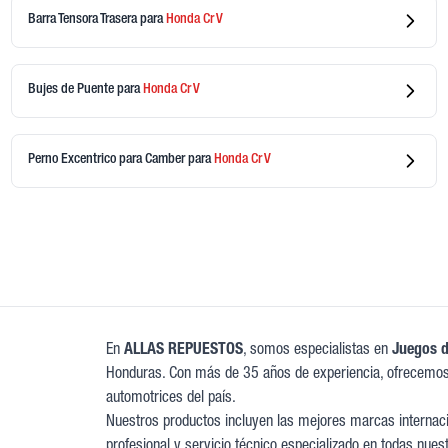
Barra Tensora Trasera
para
Honda
Cr V
Bujes de Puente
para
Honda
Cr V
Perno Excentrico para Camber
para
Honda
Cr V
En
ALLAS REPUESTOS
, somos especialistas en
Juegos d
Honduras. Con más de 35 años de experiencia, ofrecemos
automotrices del país.
Nuestros productos incluyen las mejores marcas internacio
profesional y servicio técnico especializado en todas nues