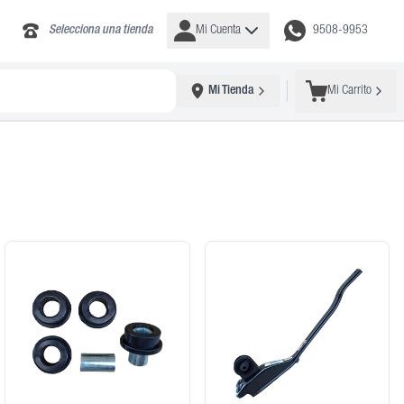
Selecciona una tienda
Mi Cuenta
9508-9953
Mi Tienda
Mi Carrito