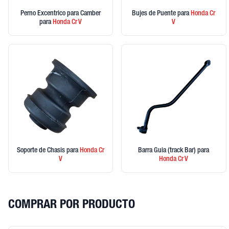
Perno Excentrico para Camber
Bujes de Puente
para
Honda
Cr
para
Honda
Cr V
V
Soporte de Chasis
para
Honda
Cr
Barra Guia (track Bar)
para
V
Honda
Cr V
COMPRAR POR PRODUCTO