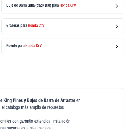
Buje de Barra Guia (track Bar)
para
Honda
Cr V
Graseras
para
Honda
Cr V
Puente
para
Honda
Cr V
e King Pines y Bujes de Barra de Arrastre
en
 el catálogo más amplio de repuestos
nales con garantía extendida, instalación
tras sucursales a nivel nacional.