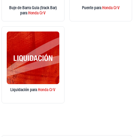
Buje de Barra Guia (track Bar)
Puente
para
Honda
Cr V
para
Honda
Cr V
Liquidación
para
Honda
Cr V