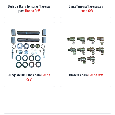
Buje de Barra Tensoras Traseras
Barra Tensora Trasera
para
para
Honda
Cr V
Honda
Cr V
Juego de Kin Pines
para
Honda
Graseras
para
Honda
Cr V
Cr V