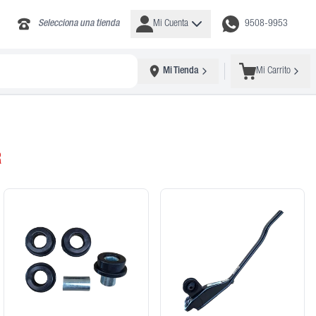
Selecciona una tienda
Mi Cuenta
9508-9953
Mi Tienda
Mi Carrito
R