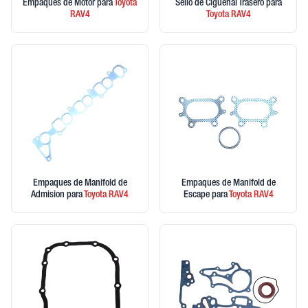
Empaques de Motor
para
Toyota
Sello de Ciguenal Trasero
para
RAV4
Toyota
RAV4
Empaques de Manifold de
Empaques de Manifold de
Admision
para
Toyota
RAV4
Escape
para
Toyota
RAV4