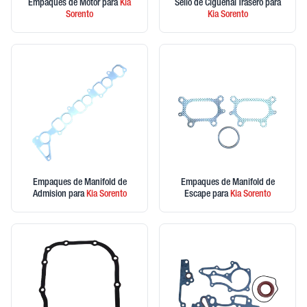
Empaques de Motor
para
Kia
Sello de Ciguenal Trasero
para
Sorento
Kia
Sorento
Empaques de Manifold de
Empaques de Manifold de
Admision
para
Kia
Sorento
Escape
para
Kia
Sorento